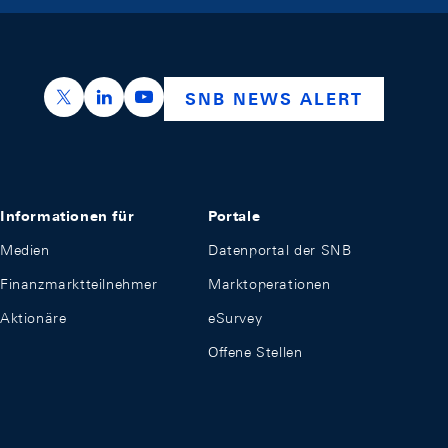
https://x.com/snb_bns
https://ch.linkedin.com/company/swiss-nation
https://www.youtube.com/@swissnation
SNB NEWS ALERT
Informationen für
Portale
Medien
Datenportal der SNB
Finanzmarktteilnehmer
Marktoperationen
Aktionäre
eSurvey
Offene Stellen