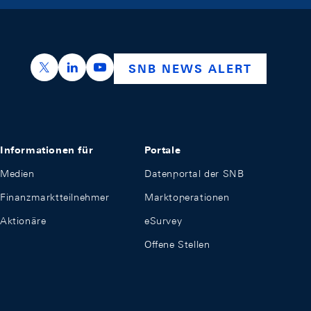
https://x.com/snb_bns
https://ch.linkedin.com/company/swiss-nation
https://www.youtube.com/@swissnation
SNB NEWS ALERT
Informationen für
Portale
Medien
Datenportal der SNB
Finanzmarktteilnehmer
Marktoperationen
Aktionäre
eSurvey
Offene Stellen