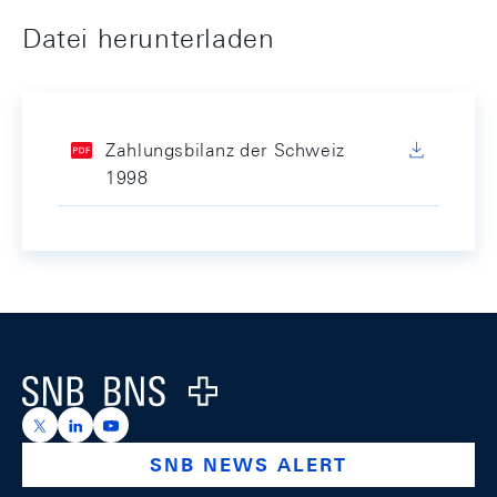
Datei herunterladen
Zahlungsbilanz der Schweiz
1998
Footer
Logo
https://x.com/snb_bns
https://ch.linkedin.com/company/swiss-national-ba
https://www.youtube.com/@swissnationalbank
SNB NEWS ALERT