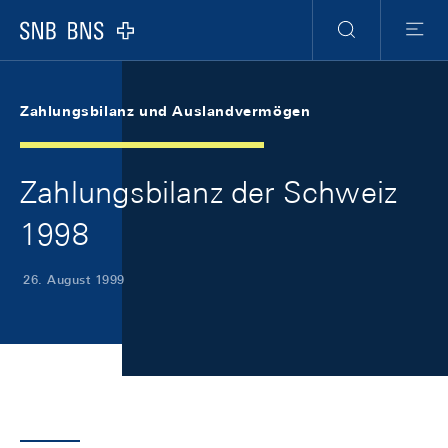
Skip Links Navigation
Header
Meta Navigation
Logo
Suche
Menu
Zahlungsbilanz und Auslandvermögen
Zahlungsbilanz der Schweiz
1998
26. August 1999