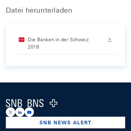
Datei herunterladen
Die Banken in der Schweiz
2018
Footer
Logo
https://x.com/snb_bns
https://ch.linkedin.com/company/swiss-national-ba
https://www.youtube.com/@swissnationalbank
SNB NEWS ALERT