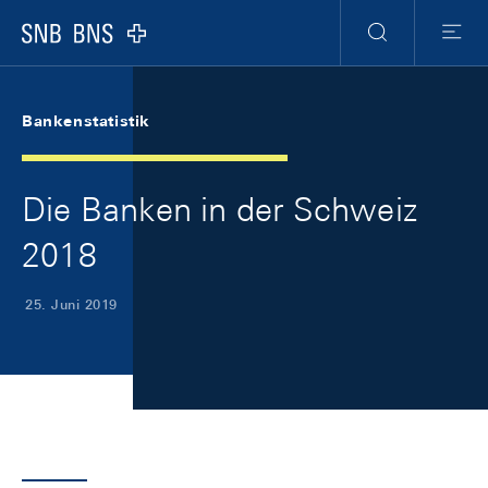
Skip Links Navigation
Header
Meta Navigation
Logo
Suche
Menu
Bankenstatistik
Die Banken in der Schweiz
2018
25. Juni 2019