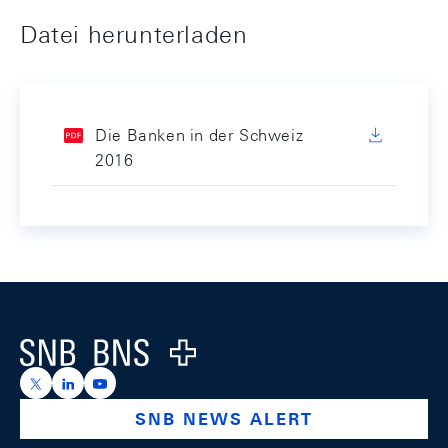
Datei herunterladen
Die Banken in der Schweiz
2016
Footer
Logo
https://x.com/snb_bns
https://ch.linkedin.com/company/swiss-national-ba
https://www.youtube.com/@swissnationalbank
SNB NEWS ALERT