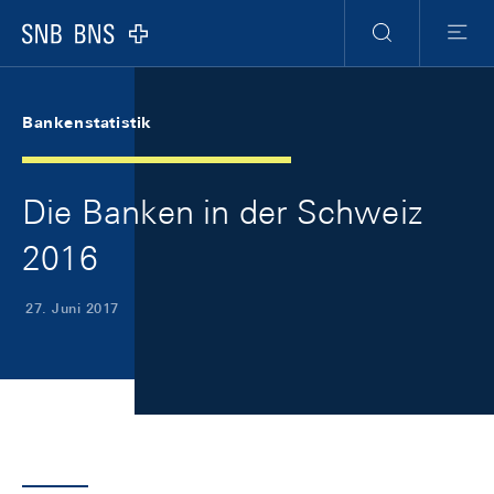
Skip Links Navigation
Header
Meta Navigation
Logo
Suche
Menu
Bankenstatistik
Die Banken in der Schweiz
2016
27. Juni 2017