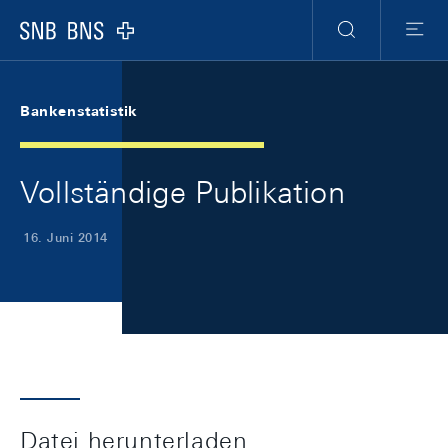
Skip Links Navigation
Header
Meta Navigation
Logo
Suche
Menu
Bankenstatistik
Vollständige Publikation
16. Juni 2014
Datei herunterladen