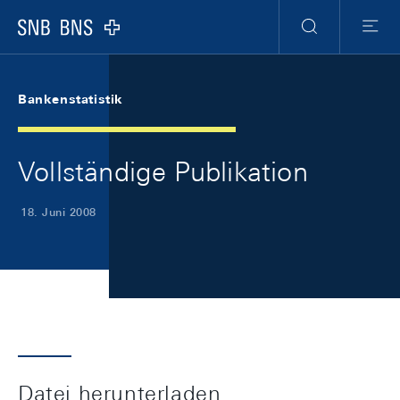
Skip Links Navigation
Header
Meta Navigation
Logo
Suche
Menu
Bankenstatistik
Vollständige Publikation
18. Juni 2008
Datei herunterladen