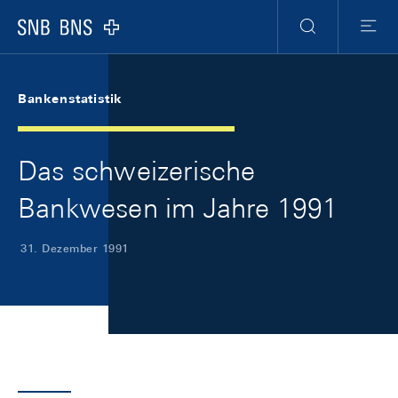
Skip Links Navigation
Header
Meta Navigation
Logo
Suche
Menu
Bankenstatistik
Das schweizerische
Bankwesen im Jahre 1991
31. Dezember 1991