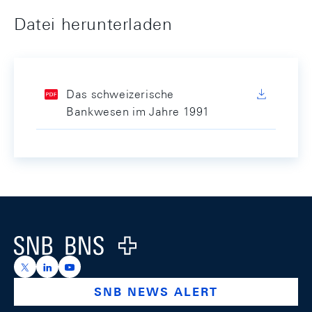
Datei herunterladen
Das schweizerische
Bankwesen im Jahre 1991
Footer
Logo
https://x.com/snb_bns
https://ch.linkedin.com/company/swiss-national-ba
https://www.youtube.com/@swissnationalbank
SNB NEWS ALERT