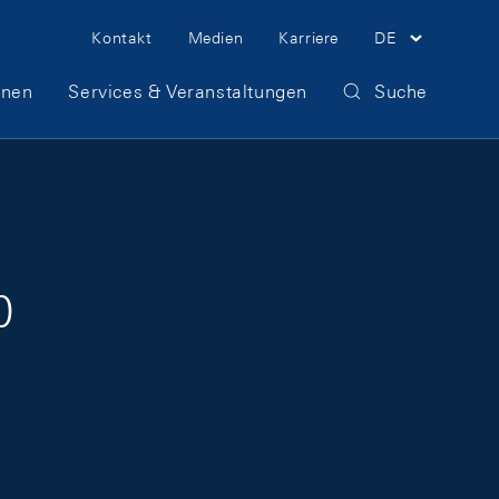
Meta Navigation
Kontakt
Medien
Karriere
DE
onen
Services & Veranstaltungen
Suche
0