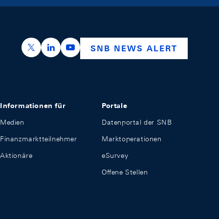
https://x.com/snb_bns
https://ch.linkedin.com/company/swiss-nation
https://www.youtube.com/@swissnation
SNB NEWS ALERT
Informationen für
Portale
Medien
Datenportal der SNB
Finanzmarktteilnehmer
Marktoperationen
Aktionäre
eSurvey
Offene Stellen