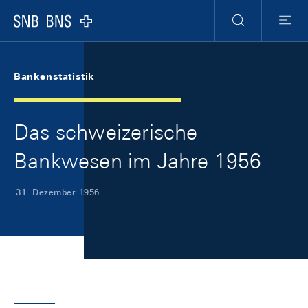
Skip Links Navigation
Header
Meta Navigation
Logo
Suche
Menu
Bankenstatistik
Das schweizerische
Bankwesen im Jahre 1956
31. Dezember 1956