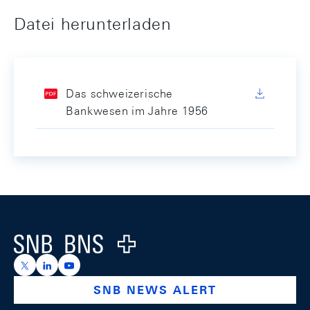
Datei herunterladen
Das schweizerische
Bankwesen im Jahre 1956
Footer
Logo
https://x.com/snb_bns
https://ch.linkedin.com/company/swiss-national-ba
https://www.youtube.com/@swissnationalbank
SNB NEWS ALERT