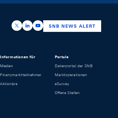
https://x.com/snb_bns
https://ch.linkedin.com/company/swiss-nation
https://www.youtube.com/@swissnation
SNB NEWS ALERT
Informationen für
Portale
Medien
Datenportal der SNB
Finanzmarktteilnehmer
Marktoperationen
Aktionäre
eSurvey
Offene Stellen