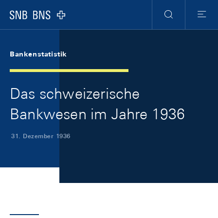
Skip Links Navigation
Header
Meta Navigation
Logo
Suche
Menu
Bankenstatistik
Das schweizerische
Bankwesen im Jahre 1936
31. Dezember 1936