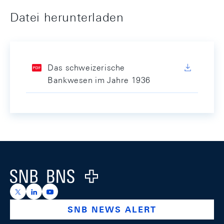
Datei herunterladen
Das schweizerische
Bankwesen im Jahre 1936
Footer
Logo
https://x.com/snb_bns
https://ch.linkedin.com/company/swiss-national-ba
https://www.youtube.com/@swissnationalbank
SNB NEWS ALERT