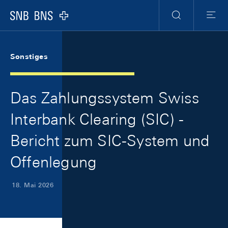
Skip Links Navigation
Header
Meta Navigation
Logo
Suche
Menu
Sonstiges
Das Zahlungssystem Swiss
Interbank Clearing (SIC) -
Bericht zum SIC-System und
Offenlegung
18. Mai 2026