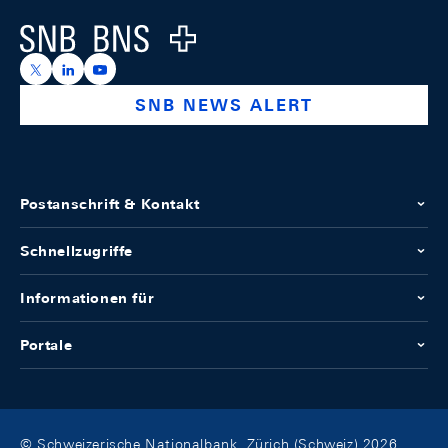
Logo
https://x.com/snb_bns
https://ch.linkedin.com/company/swiss-national-ba
https://www.youtube.com/@swissnationalbank
SNB NEWS ALERT
Postanschrift & Kontakt
Schnellzugriffe
Informationen für
Portale
© Schweizerische Nationalbank, Zürich (Schweiz) 2026