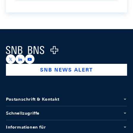
Footer
Logo
https://x.com/snb_bns
https://ch.linkedin.com/company/swiss-national-ba
https://www.youtube.com/@swissnationalbank
SNB NEWS ALERT
Postanschrift & Kontakt
Schnellzugriffe
Informationen für