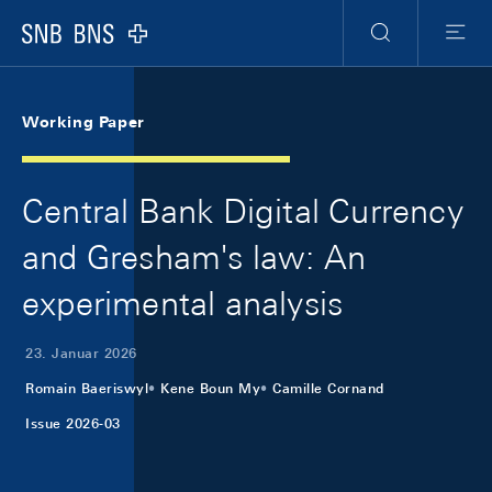
Skip Links Navigation
Header
Meta Navigation
Logo
Suche
Menu
Working Paper
Central Bank Digital Currency
and Gresham's law: An
experimental analysis
23. Januar 2026
Romain Baeriswyl
Kene Boun My
Camille Cornand
Issue 2026-03