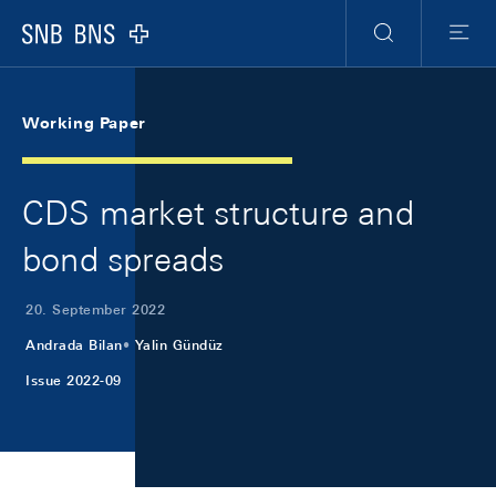
Skip Links Navigation
Header
Meta Navigation
Logo
Suche
Menu
Working Paper
CDS market structure and
bond spreads
20. September 2022
Andrada Bilan
Yalin Gündüz
Issue 2022-09