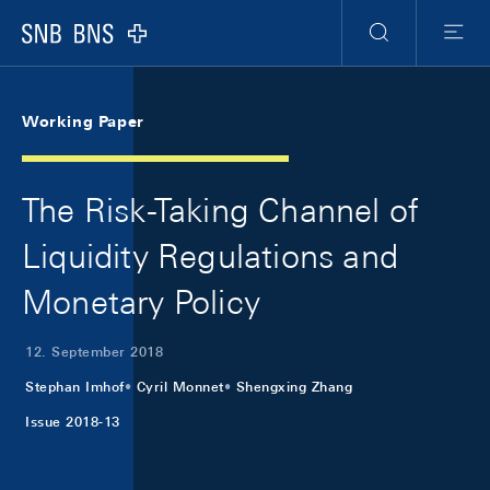
Skip Links Navigation
Header
Meta Navigation
Logo
Suche
Menu
Working Paper
The Risk-Taking Channel of
Liquidity Regulations and
Monetary Policy
12. September 2018
Stephan Imhof
Cyril Monnet
Shengxing Zhang
Issue 2018-13