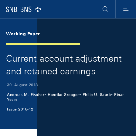
Skip Links Navigation
Header
Meta Navigation
Logo
Suche
Menu
Working Paper
Current account adjustment
and retained earnings
30. August 2018
Andreas M. Fischer
Henrike Groeger
Philip U. Sauré
Pinar
Yesin
Issue 2018-12