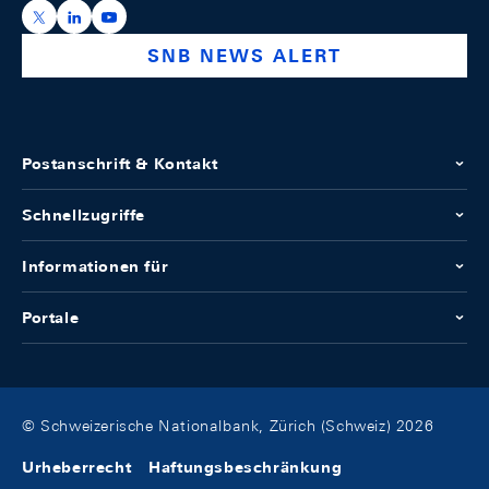
https://x.com/snb_bns
https://ch.linkedin.com/company/swiss-national-ba
https://www.youtube.com/@swissnationalbank
SNB NEWS ALERT
Postanschrift & Kontakt
Schnellzugriffe
Informationen für
Portale
© Schweizerische Nationalbank, Zürich (Schweiz) 2026
Urheberrecht
Haftungsbeschränkung