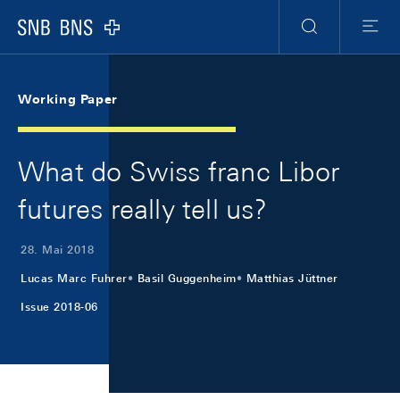
Skip Links Navigation
Header
Meta Navigation
Logo
Suche
Menu
Working Paper
What do Swiss franc Libor
futures really tell us?
28. Mai 2018
Lucas Marc Fuhrer
Basil Guggenheim
Matthias Jüttner
Issue 2018-06