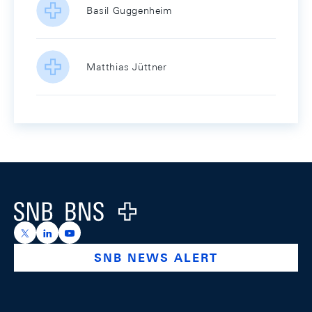
Basil Guggenheim
Matthias Jüttner
Footer
Logo
https://x.com/snb_bns
https://ch.linkedin.com/company/swiss-national-ba
https://www.youtube.com/@swissnationalbank
SNB NEWS ALERT