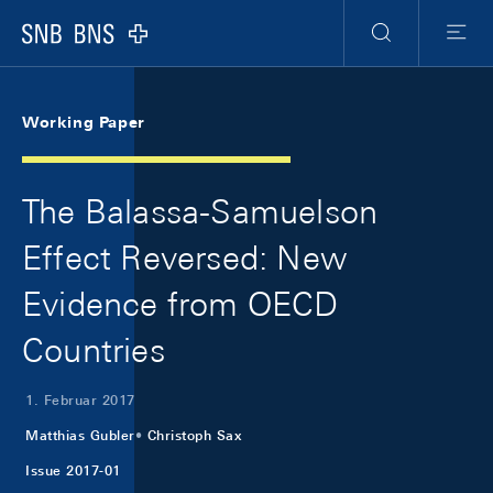
Skip Links Navigation
Header
Meta Navigation
Logo
Suche
Menu
Working Paper
The Balassa-Samuelson
Effect Reversed: New
Evidence from OECD
Countries
1. Februar 2017
Matthias Gubler
Christoph Sax
Issue 2017-01