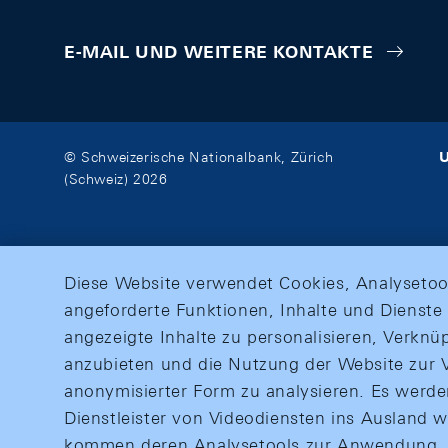
E-MAIL UND WEITERE KONTAKTE
U
© Schweizerische Nationalbank, Zürich
(Schweiz) 2026
Diese Website verwendet Cookies, Analysetoo
angeforderte Funktionen, Inhalte und Dienste 
angezeigte Inhalte zu personalisieren, Verkn
anzubieten und die Nutzung der Website zur V
anonymisierter Form zu analysieren. Es werd
Dienstleister von Videodiensten ins Ausland 
kommen deren Analysetools zur Anwendung. M