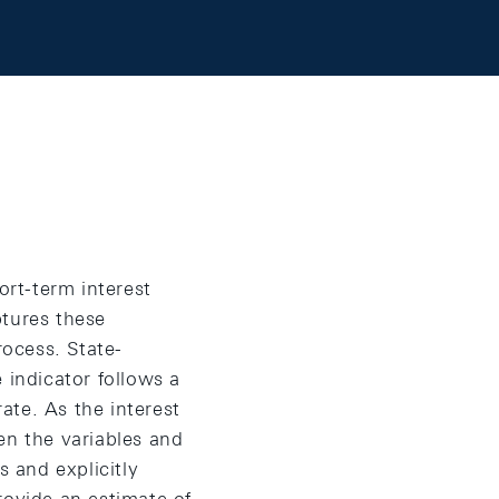
rt-term interest
ptures these
ocess. State-
 indicator follows a
rate. As the interest
en the variables and
 and explicitly