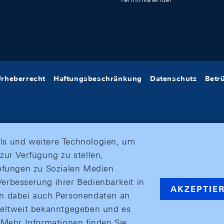
rheberrecht
Haftungsbeschränkung
Datenschutz
Betr
ls und weitere Technologien, um
zur Verfügung zu stellen,
üpfungen zu Sozialen Medien
erbesserung ihrer Bedienbarkeit in
AKZEPTIE
en dabei auch Personendaten an
weltweit bekanntgegeben und es
ehr Informationen finden Sie