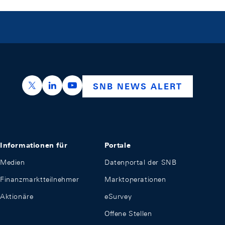
https://x.com/snb_bns
https://ch.linkedin.com/company/swiss-nation
https://www.youtube.com/@swissnation
SNB NEWS ALERT
Informationen für
Portale
Medien
Datenportal der SNB
Finanzmarktteilnehmer
Marktoperationen
Aktionäre
eSurvey
Offene Stellen