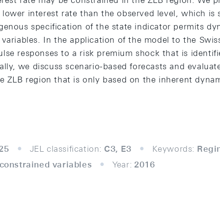
erest rate may be constrained in the ZLB region. We p
 a lower interest rate than the observed level, which is
enous specification of the state indicator permits dy
variables. In the application of the model to the Swis
lse responses to a risk premium shock that is identifi
nally, we discuss scenario-based forecasts and evaluate
he ZLB region that is only based on the inherent dyna
25
JEL classification:
C3, E3
Keywords:
Regim
 constrained variables
Year:
2016