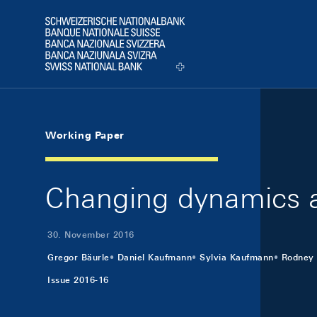
Skip Links Navigation
Header
Logo
Working Paper
Changing dynamics a
30. November 2016
Gregor Bäurle
Daniel Kaufmann
Sylvia Kaufmann
Rodney 
Issue 2016-16