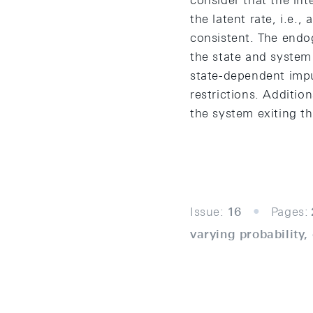
consider that the int
the latent rate, i.e.,
consistent. The endog
the state and system 
state-dependent impu
restrictions. Additio
the system exiting t
Issue:
16
Pages:
varying probability,