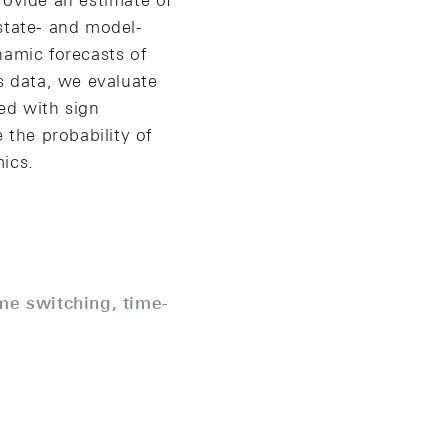
rovide an estimate of
 state- and model-
namic forecasts of
s data, we evaluate
ed with sign
 the probability of
mics.
e switching, time-