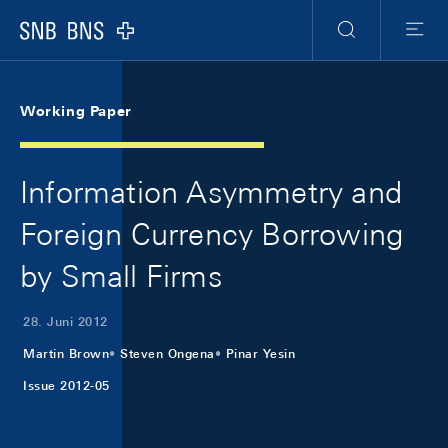
Skip Links Navigation
Header
Meta Navigation
Logo
Suche
Menu
Working Paper
Information Asymmetry and
Foreign Currency Borrowing
by Small Firms
28. Juni 2012
Martin Brown
Steven Ongena
Pinar Yesin
Issue 2012-05