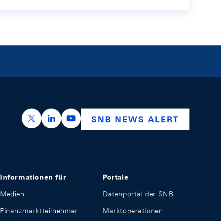
https://x.com/snb_bns
https://ch.linkedin.com/company/swiss-nation
https://www.youtube.com/@swissnation
SNB NEWS ALERT
Informationen für
Portale
Medien
Datenportal der SNB
Finanzmarktteilnehmer
Marktoperationen