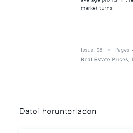
average profits in th
market turns.
Issue:
08
Pages:
Real Estate Prices,
Datei herunterladen