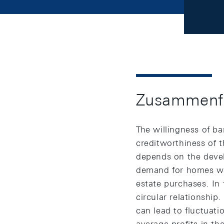
Zusammenf
The willingness of b
creditworthiness of t
depends on the develo
demand for homes whi
estate purchases. In 
circular relationship
can lead to fluctuati