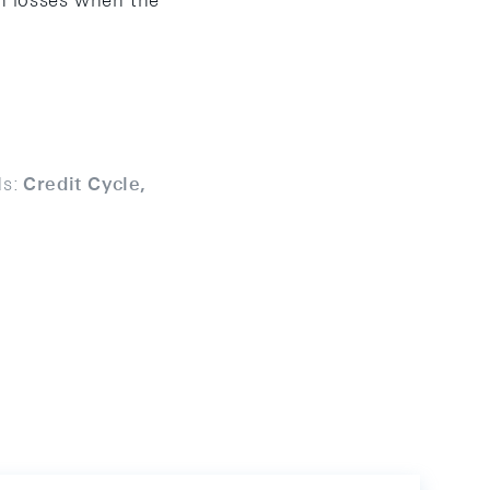
gh losses when the
s:
Credit Cycle,