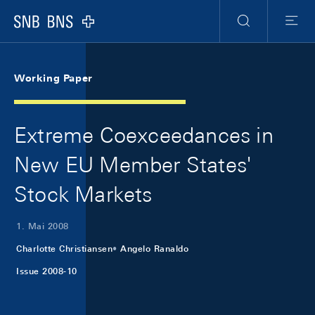
Skip Links Navigation
Header
Meta Navigation
Logo
Suche
Menu
Working Paper
Extreme Coexceedances in
New EU Member States'
Stock Markets
1. Mai 2008
Charlotte Christiansen
Angelo Ranaldo
Issue 2008-10