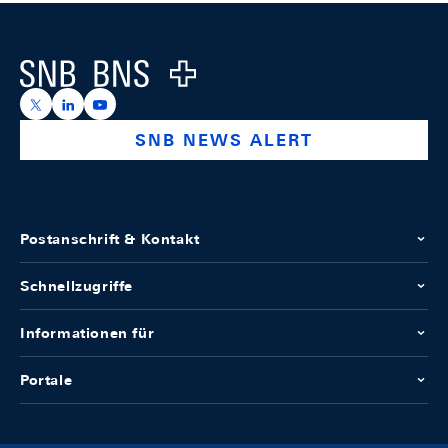
Footer
Logo
https://x.com/snb_bns
https://ch.linkedin.com/company/swiss-national-ba
https://www.youtube.com/@swissnationalbank
SNB NEWS ALERT
Postanschrift & Kontakt
Schnellzugriffe
Informationen für
Portale