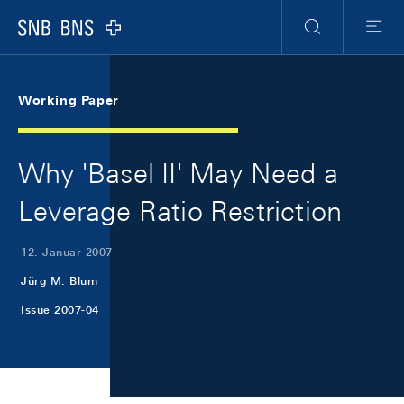
Skip Links Navigation
Header
Meta Navigation
Logo
Suche
Menu
Working Paper
Why 'Basel II' May Need a
Leverage Ratio Restriction
12. Januar 2007
Jürg M. Blum
Issue 2007-04