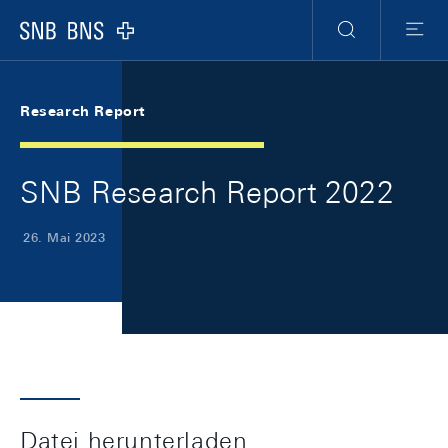
Skip Links Navigation
Header
Meta Navigation
Logo
Suche
Menu
Research Report
SNB Research Report 2022
26. Mai 2023
Datei herunterladen