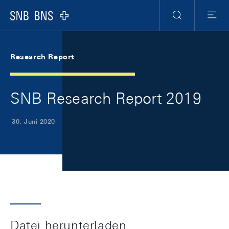
Skip Links Navigation
Header
Meta Navigation
Logo
Suche
Menu
Research Report
SNB Research Report 2019
30. Juni 2020
Datei herunterladen