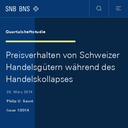
Skip Links Navigation
Header
Meta Navigation
Logo
Suche
Menu
Quartalsheftstudie
Preisverhalten von Schweizer
Handelsgütern während des
Handelskollapses
26. März 2014
Philip U. Sauré
Issue 1/2014