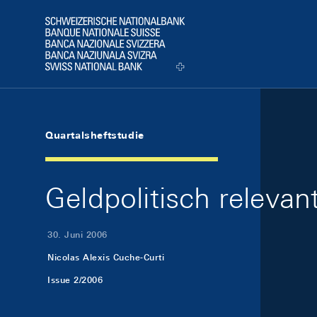
Skip Links Navigation
Header
Logo
Quartalsheftstudie
Geldpolitisch releva
30. Juni 2006
Nicolas Alexis Cuche-Curti
Issue 2/2006