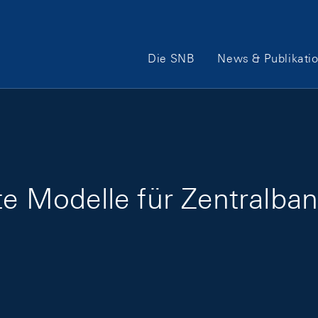
Hauptnavigation
Die SNB
News & Publikati
nte Modelle für Zentralba