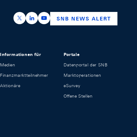
https://x.com/snb_bns
https://ch.linkedin.com/company/swiss-nation
https://www.youtube.com/@swissnation
SNB NEWS ALERT
Informationen für
Portale
Medien
Datenportal der SNB
Finanzmarktteilnehmer
Marktoperationen
Aktionäre
eSurvey
Offene Stellen