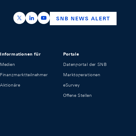
https://x.com/snb_bns
https://ch.linkedin.com/company/swiss-nation
https://www.youtube.com/@swissnation
SNB NEWS ALERT
Informationen für
Portale
Medien
Datenportal der SNB
Finanzmarktteilnehmer
Marktoperationen
Aktionäre
eSurvey
Offene Stellen