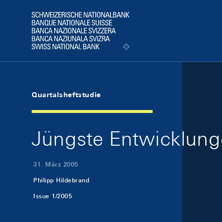
Skip Links Navigation
Header
Logo
Quartalsheftstudie
Jüngste Entwicklung
31. März 2005
Philipp Hildebrand
Issue 1/2005