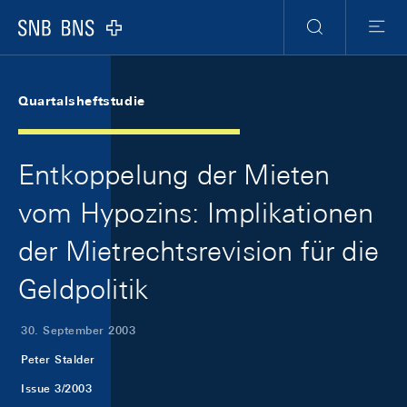
Skip Links Navigation
Header
Meta Navigation
Logo
Suche
Menu
Quartalsheftstudie
Entkoppelung der Mieten
vom Hypozins: Implikationen
der Mietrechtsrevision für die
Geldpolitik
30. September 2003
Peter Stalder
Issue 3/2003