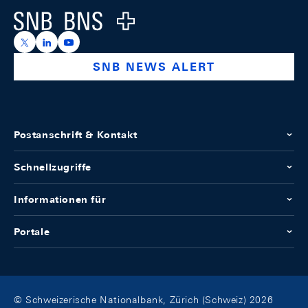
Logo
https://x.com/snb_bns
https://ch.linkedin.com/company/swiss-national-ba
https://www.youtube.com/@swissnationalbank
SNB NEWS ALERT
Postanschrift & Kontakt
Schnellzugriffe
Informationen für
Portale
© Schweizerische Nationalbank, Zürich (Schweiz) 2026