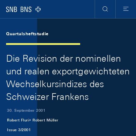
Skip Links Navigation
Header
Meta Navigation
Logo
Suche
Menu
Quartalsheftstudie
Die Revision der nominellen
und realen exportgewichteten
Wechselkursindizes des
Schweizer Frankens
30. September 2001
Robert Fluri
Robert Müller
Issue 3/2001