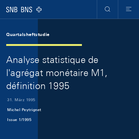
Skip Links Navigation
Header
Meta Navigation
Logo
Suche
Menu
Quartalsheftstudie
Analyse statistique de
l'agrégat monétaire M1,
définition 1995
31. März 1995
Michel Peytrignet
Issue 1/1995