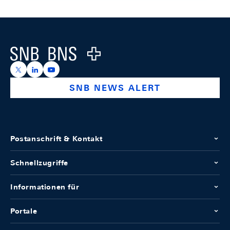
Footer
Logo
https://x.com/snb_bns
https://ch.linkedin.com/company/swiss-national-ba
https://www.youtube.com/@swissnationalbank
SNB NEWS ALERT
Postanschrift & Kontakt
Schnellzugriffe
Informationen für
Portale