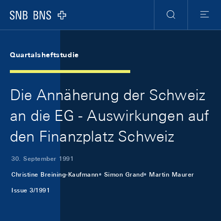
Skip Links Navigation
Header
Meta Navigation
Logo
Suche
Menu
Quartalsheftstudie
Die Annäherung der Schweiz
an die EG - Auswirkungen auf
den Finanzplatz Schweiz
30. September 1991
Christine Breining-Kaufmann
Simon Grand
Martin Maurer
Issue 3/1991