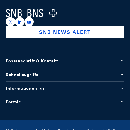
Logo
https://x.com/snb_bns
https://ch.linkedin.com/company/swiss-national-ba
https://www.youtube.com/@swissnationalbank
SNB NEWS ALERT
Postanschrift & Kontakt
Schnellzugriffe
Informationen für
Portale