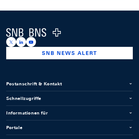
Footer
Logo
https://x.com/snb_bns
https://ch.linkedin.com/company/swiss-national-ba
https://www.youtube.com/@swissnationalbank
SNB NEWS ALERT
Postanschrift & Kontakt
Schnellzugriffe
Informationen für
Portale