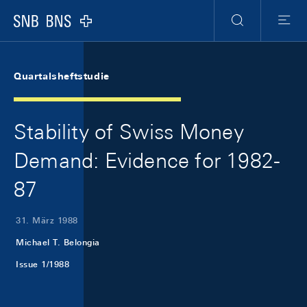
Skip Links Navigation
Header
Meta Navigation
Logo
Suche
Menu
Quartalsheftstudie
Stability of Swiss Money
Demand: Evidence for 1982-
87
31. März 1988
Michael T. Belongia
Issue 1/1988