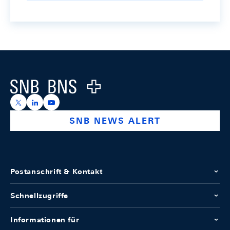
Footer
Logo
https://x.com/snb_bns
https://ch.linkedin.com/company/swiss-national-ba
https://www.youtube.com/@swissnationalbank
SNB NEWS ALERT
Postanschrift & Kontakt
Schnellzugriffe
Informationen für