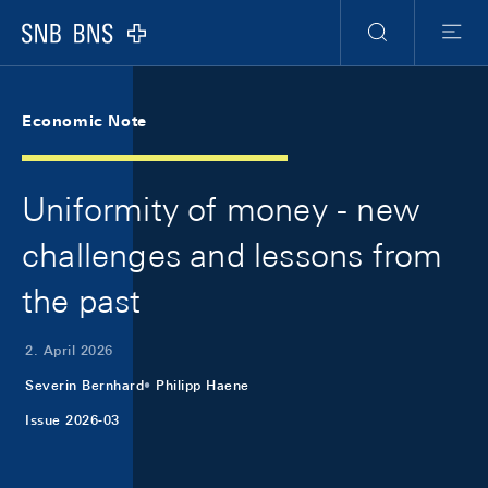
Skip Links Navigation
Header
Meta Navigation
Logo
Suche
Menu
Economic Note
Uniformity of money - new
challenges and lessons from
the past
2. April 2026
Severin Bernhard
Philipp Haene
Issue 2026-03