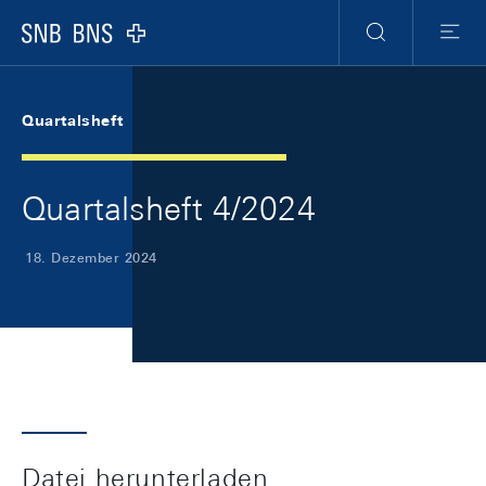
Skip Links Navigation
Header
Meta Navigation
Logo
Suche
Menu
Quartalsheft
Quartalsheft 4/2024
18. Dezember 2024
Datei herunterladen