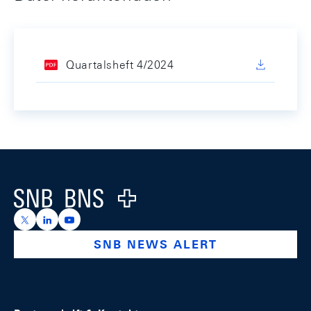
Quartalsheft 4/2024
Footer
Logo
https://x.com/snb_bns
https://ch.linkedin.com/company/swiss-national-ba
https://www.youtube.com/@swissnationalbank
SNB NEWS ALERT