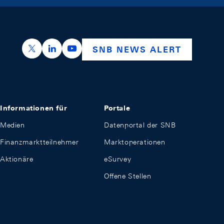
https://x.com/snb_bns
https://ch.linkedin.com/company/swiss-nation
https://www.youtube.com/@swissnation
SNB NEWS ALERT
Informationen für
Portale
Medien
Datenportal der SNB
Finanzmarktteilnehmer
Marktoperationen
Aktionäre
eSurvey
Offene Stellen