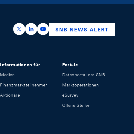
https://x.com/snb_bns
https://ch.linkedin.com/company/swiss-nation
https://www.youtube.com/@swissnation
SNB NEWS ALERT
Informationen für
Portale
Medien
Datenportal der SNB
Finanzmarktteilnehmer
Marktoperationen
Aktionäre
eSurvey
Offene Stellen