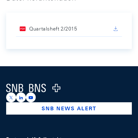
Quartalsheft 2/2015
Footer
Logo
https://x.com/snb_bns
https://ch.linkedin.com/company/swiss-national-ba
https://www.youtube.com/@swissnationalbank
SNB NEWS ALERT