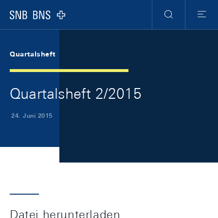
Skip Links Navigation
Header
Meta Navigation
Logo
Suche
Menu
Quartalsheft
Quartalsheft 2/2015
24. Juni 2015
Datei herunterladen