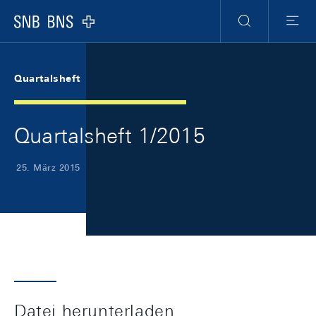
Skip Links Navigation
Header
Meta Navigation
Logo
Suche
Menu
Quartalsheft
Quartalsheft 1/2015
25. März 2015
Datei herunterladen