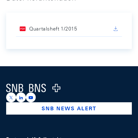
Quartalsheft 1/2015
Footer
Logo
https://x.com/snb_bns
https://ch.linkedin.com/company/swiss-national-ba
https://www.youtube.com/@swissnationalbank
SNB NEWS ALERT