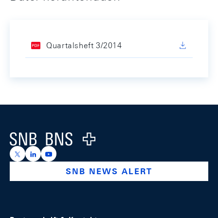
Quartalsheft 3/2014
Footer
Logo
https://x.com/snb_bns
https://ch.linkedin.com/company/swiss-national-ba
https://www.youtube.com/@swissnationalbank
SNB NEWS ALERT