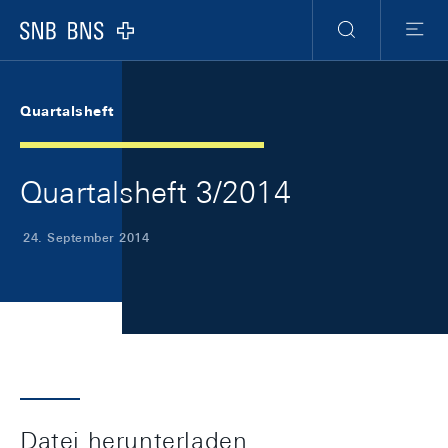
Skip Links Navigation
Header
Meta Navigation
Logo
Suche
Menu
Quartalsheft
Quartalsheft 3/2014
24. September 2014
Datei herunterladen