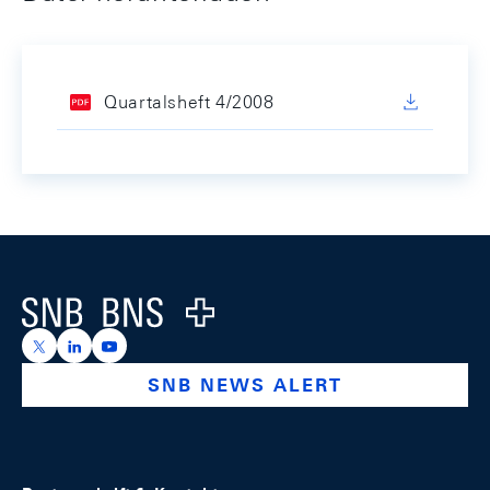
Quartalsheft 4/2008
Footer
Logo
https://x.com/snb_bns
https://ch.linkedin.com/company/swiss-national-ba
https://www.youtube.com/@swissnationalbank
SNB NEWS ALERT