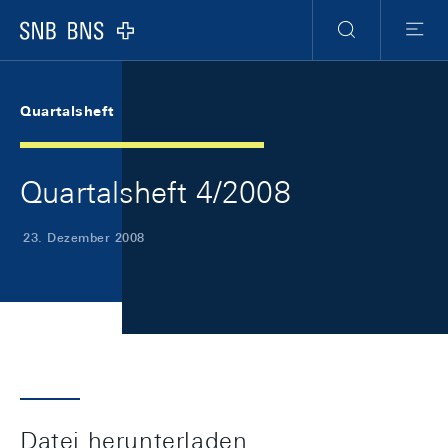
Skip Links Navigation
Header
Meta Navigation
Logo
Suche
Menu
Quartalsheft
Quartalsheft 4/2008
23. Dezember 2008
Datei herunterladen