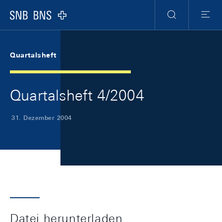
Skip Links Navigation
Header
Meta Navigation
Logo
Suche
Menu
Quartalsheft
Quartalsheft 4/2004
31. Dezember 2004
Datei herunterladen