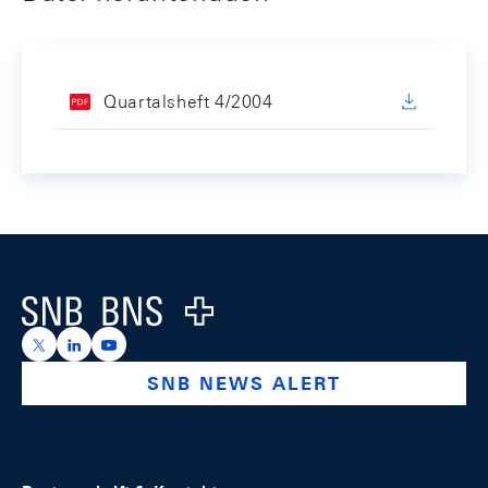
Quartalsheft 4/2004
Footer
Logo
https://x.com/snb_bns
https://ch.linkedin.com/company/swiss-national-ba
https://www.youtube.com/@swissnationalbank
SNB NEWS ALERT