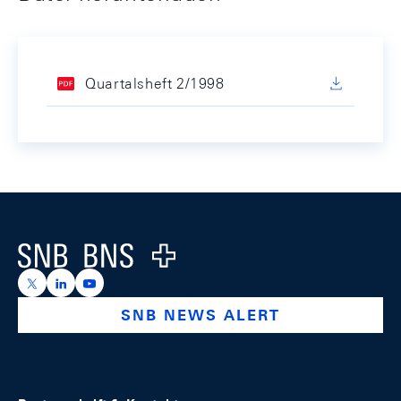
Quartalsheft 2/1998
Footer
Logo
https://x.com/snb_bns
https://ch.linkedin.com/company/swiss-national-ba
https://www.youtube.com/@swissnationalbank
SNB NEWS ALERT