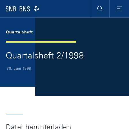
Skip Links Navigation
Header
Meta Navigation
Logo
Suche
Menu
Quartalsheft
Quartalsheft 2/1998
30. Juni 1998
Datei herunterladen