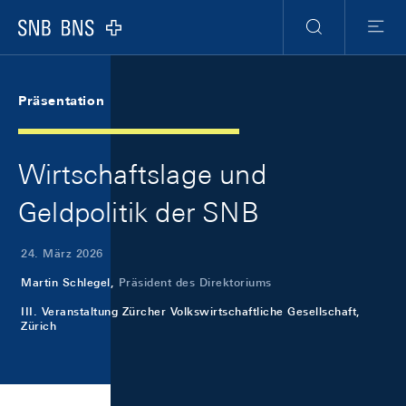
Skip Links Navigation
Header
Meta Navigation
Logo
Suche
Menu
Präsentation
Wirtschaftslage und
Geldpolitik der SNB
24. März 2026
Martin Schlegel,
Präsident des Direktoriums
III. Veranstaltung Zürcher Volkswirtschaftliche Gesellschaft,
Zürich