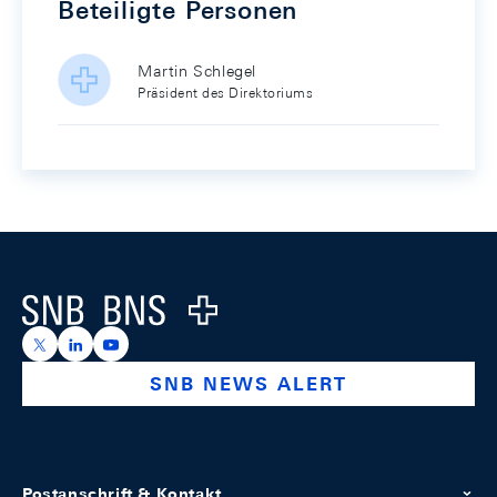
Beteiligte Personen
Martin Schlegel
Präsident des Direktoriums
Footer
Logo
https://x.com/snb_bns
https://ch.linkedin.com/company/swiss-national-ba
https://www.youtube.com/@swissnationalbank
SNB NEWS ALERT
Postanschrift & Kontakt