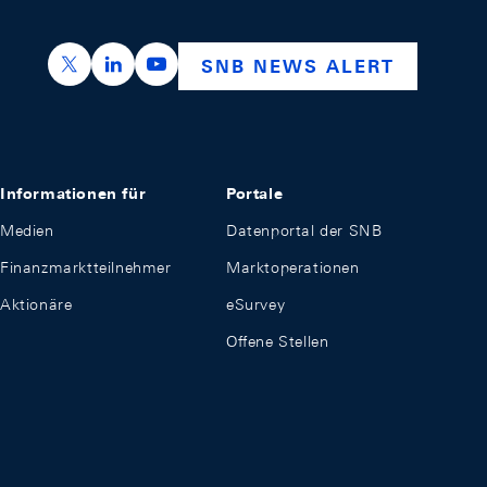
https://x.com/snb_bns
https://ch.linkedin.com/company/swiss-nation
https://www.youtube.com/@swissnation
SNB NEWS ALERT
Informationen für
Portale
Medien
Datenportal der SNB
Finanzmarktteilnehmer
Marktoperationen
Aktionäre
eSurvey
Offene Stellen