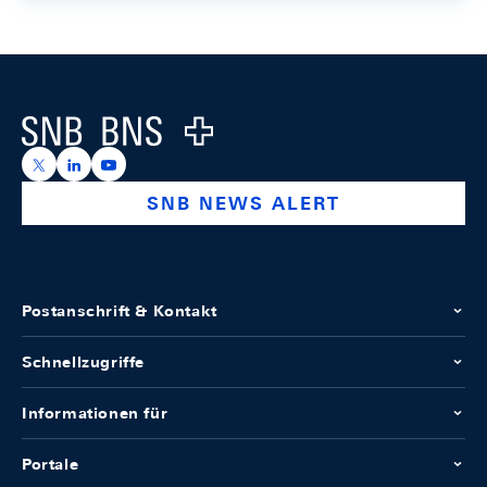
Footer
Logo
https://x.com/snb_bns
https://ch.linkedin.com/company/swiss-national-ba
https://www.youtube.com/@swissnationalbank
SNB NEWS ALERT
Postanschrift & Kontakt
Schnellzugriffe
Informationen für
Portale