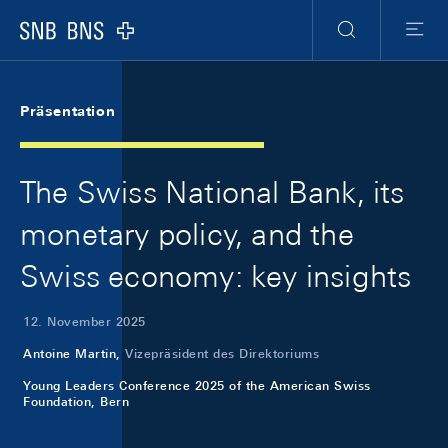
Skip Links Navigation
Header
Meta Navigation
Logo
Suche
Menu
Präsentation
The Swiss National Bank, its
monetary policy, and the
Swiss economy: key insights
12. November 2025
Antoine Martin,
Vizepräsident des Direktoriums
Young Leaders Conference 2025 of the American Swiss
Foundation, Bern