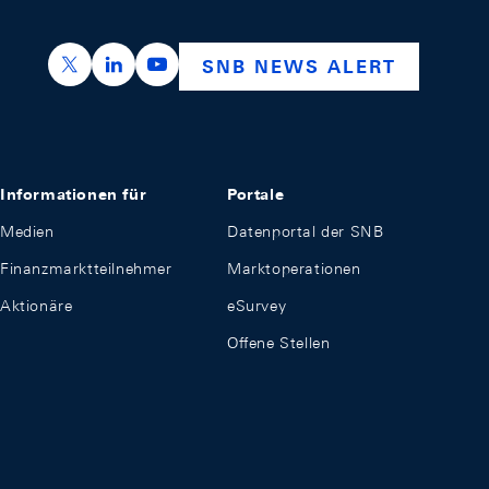
https://x.com/snb_bns
https://ch.linkedin.com/company/swiss-nation
https://www.youtube.com/@swissnation
SNB NEWS ALERT
Informationen für
Portale
Medien
Datenportal der SNB
Finanzmarktteilnehmer
Marktoperationen
Aktionäre
eSurvey
Offene Stellen