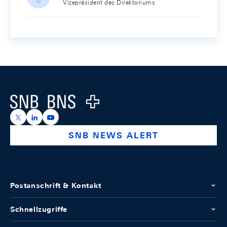
Vizepräsident des Direktoriums
Footer
Logo
https://x.com/snb_bns
https://ch.linkedin.com/company/swiss-national-ba
https://www.youtube.com/@swissnationalbank
SNB NEWS ALERT
Postanschrift & Kontakt
Schnellzugriffe