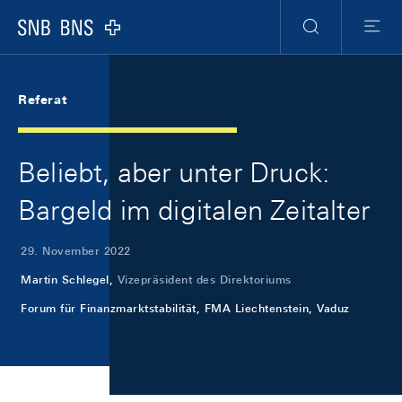
Skip Links Navigation
Header
Meta Navigation
Logo
Suche
Menu
Referat
Beliebt, aber unter Druck:
Bargeld im digitalen Zeitalter
29. November 2022
Martin Schlegel,
Vizepräsident des Direktoriums
Forum für Finanzmarktstabilität, FMA Liechtenstein, Vaduz