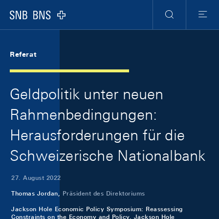
Skip Links Navigation
Header
Meta Navigation
Logo
Suche
Menu
Referat
Geldpolitik unter neuen
Rahmenbedingungen:
Herausforderungen für die
Schweizerische Nationalbank
27. August 2022
Thomas Jordan,
Präsident des Direktoriums
Jackson Hole Economic Policy Symposium: Reassessing
Constraints on the Economy and Policy, Jackson Hole