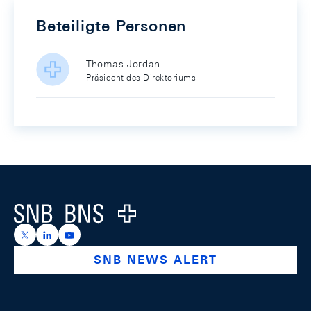
Beteiligte Personen
Thomas Jordan
Präsident des Direktoriums
Footer
Logo
https://x.com/snb_bns
https://ch.linkedin.com/company/swiss-national-ba
https://www.youtube.com/@swissnationalbank
SNB NEWS ALERT